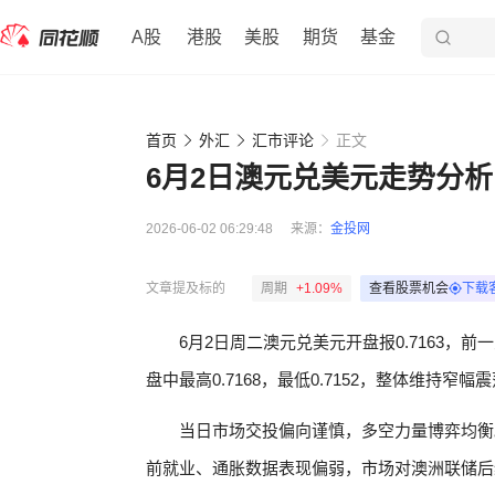
A股
港股
美股
期货
基金
首页
外汇
汇市评论
正文
6月2日澳元兑美元走势分析
2026-06-02 06:29:48
来源：
金投网
文章提及标的
周期
+1.09%
查看股票机会
下载
6月2日周二澳元兑美元开盘报0.7163，前一交
盘中最高0.7168，最低0.7152，整体维持窄幅
当日市场交投偏向谨慎，多空力量博弈均衡
前就业、通胀数据表现偏弱，市场对澳洲联储后