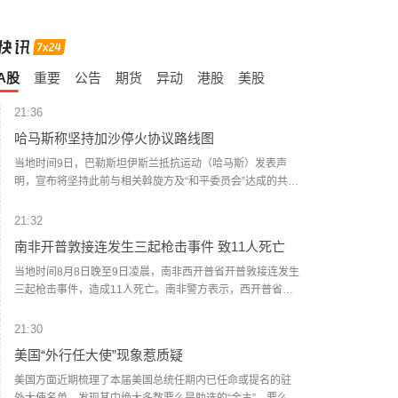
A股
重要
公告
期货
异动
港股
美股
21:36
哈马斯称坚持加沙停火协议路线图
当地时间9日，巴勒斯坦伊斯兰抵抗运动（哈马斯）发表声
明，宣布将坚持此前与相关斡旋方及“和平委员会”达成的共
识，继续推进加沙地带停火协议第二阶段路线图。声明说，
哈马斯重申将认真落实“十五点方案”中的各项共识，并主张为
21:32
执行相关条款制定明确的时间表。声明表示，当前阶段的重
南非开普敦接连发生三起枪击事件 致11人死亡
中之重是确保加沙停火协议各阶段内容全面执行，从而实现
全面停火、结束冲突。此外，还应完成以军撤出、口岸开
当地时间8月8日晚至9日凌晨，南非西开普省开普敦接连发生
放、人道援助物资运入、重建进程启动。（央视新闻）
三起枪击事件，造成11人死亡。南非警方表示，西开普省开
普敦兰加、古古莱图和开耶利查三个地区先后发生枪击事
件，共造成11人死亡。其中，兰加一处住宅内5人遭枪击身
21:30
亡。警方已在相关地区加强警力部署并展开调查，目前尚未
美国“外行任大使”现象惹质疑
公布作案动机及嫌疑人情况。（央视新闻）
美国方面近期梳理了本届美国总统任期内已任命或提名的驻