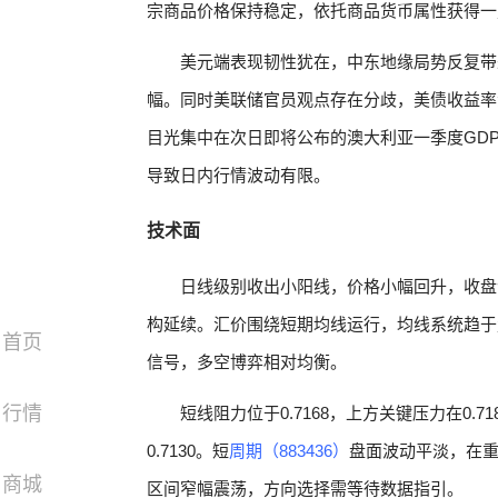
宗商品价格保持稳定，依托商品货币属性获得一
美元端表现韧性犹在，中东地缘局势反复带
幅。同时美联储官员观点存在分歧，美债收益率
目光集中在次日即将公布的澳大利亚一季度GDP
导致日内行情波动有限。
技术面
日线级别收出小阳线，价格小幅回升，收盘企
构延续。汇价围绕短期均线运行，均线系统趋于
首页
信号，多空博弈相对均衡。
行情
短线阻力位于0.7168，上方关键压力在0.7
0.7130。短
周期（883436）
盘面波动平淡，在重磅
商城
区间窄幅震荡，方向选择需等待数据指引。