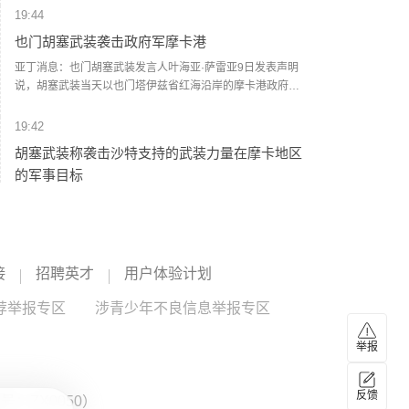
气压为945百帕。登陆玉环后，“白海豚”（台风级）的中心于
19:44
9日18时40分前后在温州乐清市翁垟街道沿海二次登陆。 浙
也门胡塞武装袭击政府军摩卡港
江省气象台提醒，台风“白海豚”登陆后将贯穿浙江，强风暴雨
范围广、影响时间长，可能引发山洪、地质灾害、中小河流
亚丁消息：也门胡塞武装发言人叶海亚·萨雷亚9日发表声明
洪水和城市积涝等次生灾害，需全力做好台风灾害防御。(新
说，胡塞武装当天以也门塔伊兹省红海沿岸的摩卡港政府军
华社)
集结点和武器库为目标，动用大量弹道导弹和无人机发动了
大规模攻击。 据也门政府媒体9日援引摩卡港负责人阿卜杜勒
19:42
马利克·沙拉比的话报道说，袭击波及港口内的民用设施。防
胡塞武装称袭击沙特支持的武装力量在摩卡地区
空部队在摩卡上空拦截了胡塞武装的无人机。 社交媒体上流
的军事目标
传的视频画面显示，遭袭现场浓烟滚滚。 一名摩卡当地官员
告诉新华社记者，该港口遭到弹道导弹和无人机的猛烈攻
当地时间9日，也门胡塞武装方面发表声明称，为回应沙特支
击，港口设施被严重破坏。一些港口工作人员被困，但尚未
持的武装力量在也门西海岸和塔伊兹省持续发动袭击，也门
有人员伤亡的报告。(新华社)
胡塞武装当天对沙特支持的武装力量在摩卡地区的军事集结
和武器库发动了一次“大规模、高强度”军事行动。声明称，此
19:42
接
招聘英才
用户体验计划
次行动使用大量弹道导弹和无人机，目标包括沙特支持的武
离境退税“2.0版”政策落地满月 广州入境消费持续
装力量在摩卡地区的军事集结人员及武器仓库。声明称，袭
荐举报专区
升温
涉青少年不良信息举报专区
击“命中准确”，造成相关武器装备大范围损毁，并导致数十人
死伤，其中包括沙特人员。声明还称，也门胡塞武装将继续
离境退税2.0版政策自7月1日正式实施以来，政策红利持续释
监视和跟踪沙特支持的武装力量的军事调动和人员集结，并
举报
放，为入境消费市场注入强劲新动能。据广州海关统计，7月
对相关目标实施“精准、直接”的打击。(央视新闻)
1日至8月8日，广州白云机场海关已验放境外旅客离境退税申
请单约1.9万份，申请单金额约1亿元，同比分别增长约5倍、
19:41
反馈
：ZX0050）
1.5倍。据统计，今年1至7月，广州白云机场海关累计验放境