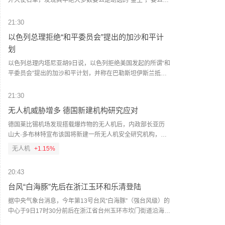
外大使名单，发现其中绝大多数要么是助选的“金主”，要么是
政治方面的“忠实拥趸”。美国方面认为，这种做法违背了数十
年来主要从职业外交官中挑选驻外大使的美国传统。据美国
21:30
外交人员协会6日的数据，比较了自福特总统之后历任美国总
以色列总理拒绝“和平委员会”提出的加沙和平计
统任内国会中期选举年份的驻外大使岗位情况。数据显示，
划
截至今年7月中旬的本届美国政府任期内，在任大使90人，其
中仅25人为职业外交官出身，占比不到三分之一，其余65人
以色列总理内塔尼亚胡9日说，以色列拒绝美国发起的所谓“和
属于“政治任命”；尚有102个大使岗位空缺，超过岗位总数一
平委员会”提出的加沙和平计划，并称在巴勒斯坦伊斯兰抵抗
半，其中72个岗位未提名人选，另外30名大使候选人正等待
运动（哈马斯）真正解除武装之前，以军不会撤出加沙地
国会参议院批准。根据数据分析，本届政府已任命或提名的
带。 据以色列多家媒体报道，内塔尼亚胡当天在每周例行内
21:30
百余名大使人选中，90%并非来自职业外交官队伍，而是出
阁会议开始时说，“以色列拒绝这份包含15点内容的和平计
无人机威胁增多 德国新建机构研究应对
自现任总统的支持者阵营。在民主党籍总统拜登任内，截至
划”。他说，哈马斯必须解除武装，“是所有武器，包括重型武
中期选举年7月中旬，美国有134名驻外大使在任，其中84人
器和轻型武器，是真正解除武装，而不是虚假的解除武装”。
德国莱比锡机场发现搭载爆炸物的无人机后，内政部长亚历
为职业外交官。法律专家指出，尽管美国1980年出台的《外
内塔尼亚胡说，以色列正与美国进行讨论，“他们（美方）有
山大·多布林特宣布该国将新建一所无人机安全研究机构，以
交服务法》明确要求驻外大使必须由具有外交经验的人员担
自己的想法，有些我们能接受，有些我们不能接受”。他说，
应对这类威胁。据德国《星期日图片报》9日报道，这一新机
无人机
+1.15%
任，不可用作政治赞助人的奖励，但因为美国总统拥有人事
“以军将继续挫败针对以色列军队和平民的威胁”。 内塔尼亚胡
构位于德国东部萨克森-安哈尔特州的德国航空航天中心试验
任命权，该法条仅被当作“建议”。（央视新闻）
还说，他永远不会接受在加沙地带或约旦河西岸建立巴勒斯
机场，将于本月18日成立。多布林特表示，该机构将致力于
20:43
坦国。 美国总统特朗普7月30日在社交媒体宣布，“和平委员
开发和测试无人机防范技术，整合相关科研人员，根据安全
会”已就哈马斯和加沙地带其他武装组织“全面解除武装”达成
部门要求进行技术创新，加强无人机安全研究。（新华社）
台风“白海豚”先后在浙江玉环和乐清登陆
协议。“和平委员会”次日公布了一份包含15点内容的和平计
据中央气象台消息，今年第13号台风“白海豚”（强台风级）的
划。根据该计划，哈马斯应当解除武装，以色列则将分阶段
中心于9日17时30分前后在浙江省台州玉环市坎门街道沿海登
从加沙撤军。哈马斯于31日晚些时候发表声明说，移交武器
陆，登陆时中心附近最大风力有14级（42米/秒），中心最低
的前提是以军撤离加沙。(新华社)